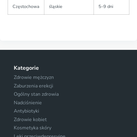
Częstochowa
śląskie
5–9 dni
Kategorie
Zdrowie mężczyzn
Zaburzenia erekcji
Ogólny stan zdrowia
Nadciśnienie
Antybiotyki
Zdrowie kobiet
Kosmetyka skóry
Leki przeciwdepresyjne