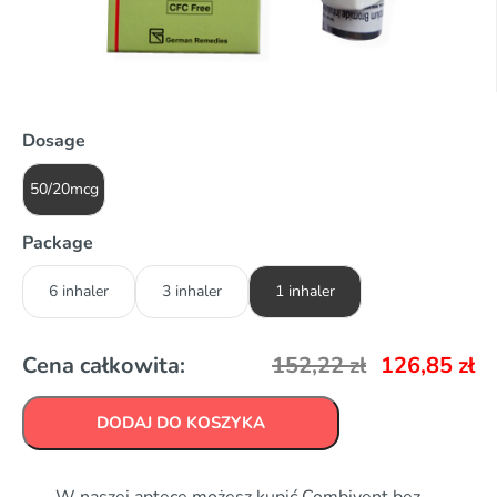
Dosage
50/20mcg
Package
6 inhaler
3 inhaler
1 inhaler
Cena całkowita:
152,22
zł
126,85
zł
DODAJ DO KOSZYKA
W naszej aptece możesz kupić Combivent bez