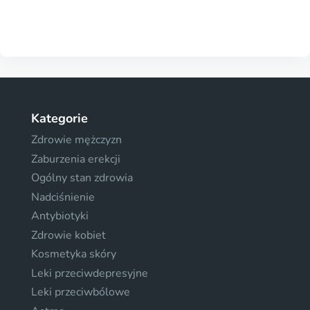
Kategorie
Zdrowie mężczyzn
Zaburzenia erekcji
Ogólny stan zdrowia
Nadciśnienie
Antybiotyki
Zdrowie kobiet
Kosmetyka skóry
Leki przeciwdepresyjne
Leki przeciwbólowe