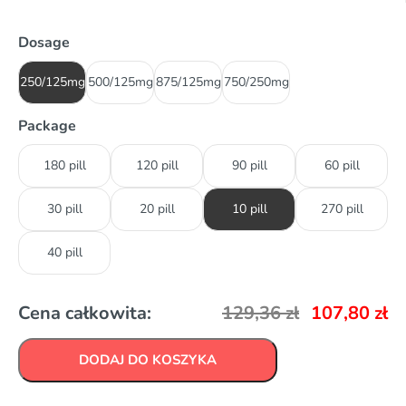
Dosage
250/125mg
500/125mg
875/125mg
750/250mg
Package
180 pill
120 pill
90 pill
60 pill
30 pill
20 pill
10 pill
270 pill
40 pill
Cena całkowita:
129,36
zł
107,80
zł
DODAJ DO KOSZYKA