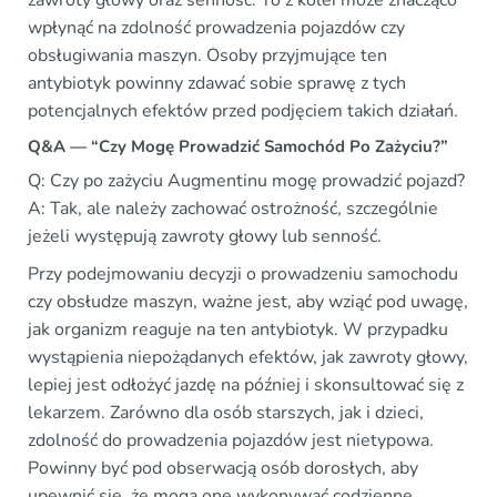
zawroty głowy oraz senność. To z kolei może znacząco
wpłynąć na zdolność prowadzenia pojazdów czy
obsługiwania maszyn. Osoby przyjmujące ten
antybiotyk powinny zdawać sobie sprawę z tych
potencjalnych efektów przed podjęciem takich działań.
Q&A — “Czy Mogę Prowadzić Samochód Po Zażyciu?”
Q: Czy po zażyciu Augmentinu mogę prowadzić pojazd?
A: Tak, ale należy zachować ostrożność, szczególnie
jeżeli występują zawroty głowy lub senność.
Przy podejmowaniu decyzji o prowadzeniu samochodu
czy obsłudze maszyn, ważne jest, aby wziąć pod uwagę,
jak organizm reaguje na ten antybiotyk. W przypadku
wystąpienia niepożądanych efektów, jak zawroty głowy,
lepiej jest odłożyć jazdę na później i skonsultować się z
lekarzem. Zarówno dla osób starszych, jak i dzieci,
zdolność do prowadzenia pojazdów jest nietypowa.
Powinny być pod obserwacją osób dorosłych, aby
upewnić się, że mogą one wykonywać codzienne