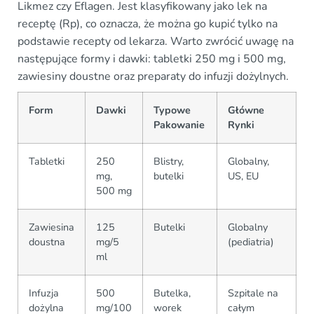
Likmez czy Eflagen. Jest klasyfikowany jako lek na
receptę (Rp), co oznacza, że można go kupić tylko na
podstawie recepty od lekarza. Warto zwrócić uwagę na
następujące formy i dawki: tabletki 250 mg i 500 mg,
zawiesiny doustne oraz preparaty do infuzji dożylnych.
Form
Dawki
Typowe
Główne
Pakowanie
Rynki
Tabletki
250
Blistry,
Globalny,
mg,
butelki
US, EU
500 mg
Zawiesina
125
Butelki
Globalny
doustna
mg/5
(pediatria)
ml
Infuzja
500
Butelka,
Szpitale na
dożylna
mg/100
worek
całym