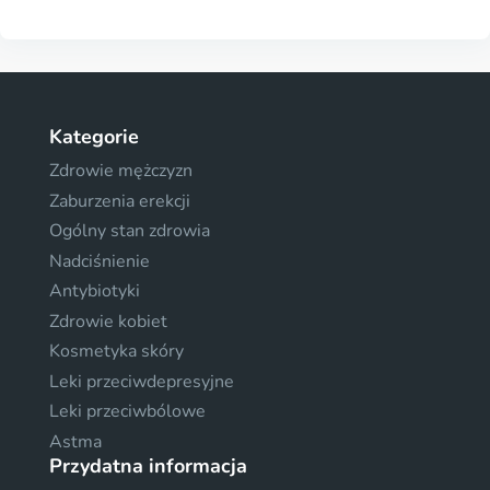
Kategorie
Zdrowie mężczyzn
Zaburzenia erekcji
Ogólny stan zdrowia
Nadciśnienie
Antybiotyki
Zdrowie kobiet
Kosmetyka skóry
Leki przeciwdepresyjne
Leki przeciwbólowe
Astma
Przydatna informacja