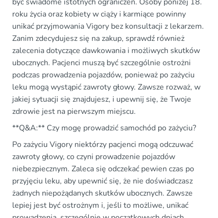
być świadome istotnych ograniczeń. Osoby poniżej 18.
roku życia oraz kobiety w ciąży i karmiące powinny
unikać przyjmowania Vigory bez konsultacji z lekarzem.
Zanim zdecydujesz się na zakup, sprawdź również
zalecenia dotyczące dawkowania i możliwych skutków
ubocznych. Pacjenci muszą być szczególnie ostrożni
podczas prowadzenia pojazdów, ponieważ po zażyciu
leku mogą wystąpić zawroty głowy. Zawsze rozważ, w
jakiej sytuacji się znajdujesz, i upewnij się, że Twoje
zdrowie jest na pierwszym miejscu.
**Q&A:** Czy mogę prowadzić samochód po zażyciu?
Po zażyciu Vigory niektórzy pacjenci mogą odczuwać
zawroty głowy, co czyni prowadzenie pojazdów
niebezpiecznym. Zaleca się odczekać pewien czas po
przyjęciu leku, aby upewnić się, że nie doświadczasz
żadnych niepożądanych skutków ubocznych. Zawsze
lepiej jest być ostrożnym i, jeśli to możliwe, unikać
prowadzenia, szczególnie w początkowych dniach