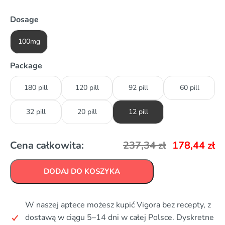
Dosage
100mg
Package
180 pill
120 pill
92 pill
60 pill
32 pill
20 pill
12 pill
Cena całkowita:
237,34
zł
178,44
zł
DODAJ DO KOSZYKA
W naszej aptece możesz kupić Vigora bez recepty, z
dostawą w ciągu 5–14 dni w całej Polsce. Dyskretne