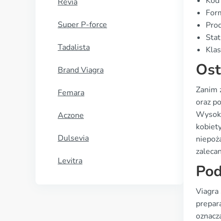
Kod
Revia
For
Super P-force
Prod
Stat
Tadalista
Klas
Ost
Brand Viagra
Zanim 
Femara
oraz p
Wysokie
Aczone
kobiety
Dulsevia
niepoż
zalecan
Levitra
Pod
Viagra
prepara
oznacza