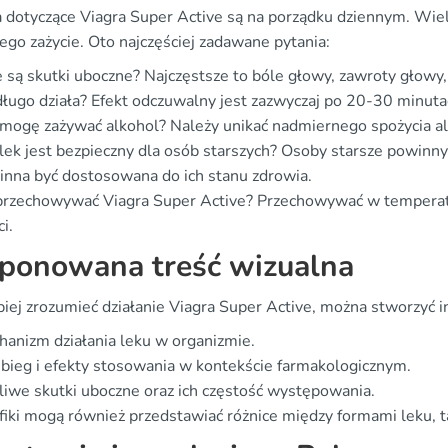
a dotyczące Viagra Super Active są na porządku dziennym. Wiel
jego zażycie. Oto najczęściej zadawane pytania:
e są skutki uboczne? Najczęstsze to bóle głowy, zawroty głowy,
długo działa? Efekt odczuwalny jest zazwyczaj po 20-30 minut
mogę zażywać alkohol? Należy unikać nadmiernego spożycia alk
lek jest bezpieczny dla osób starszych? Osoby starsze powinn
nna być dostosowana do ich stanu zdrowia.
 przechowywać Viagra Super Active? Przechowywać w temperat
ci.
ponowana treść wizualna
iej zrozumieć działanie Viagra Super Active, można stworzyć inf
anizm działania leku w organizmie.
bieg i efekty stosowania w kontekście farmakologicznym.
iwe skutki uboczne oraz ich częstość występowania.
fiki mogą również przedstawiać różnice między formami leku, tak