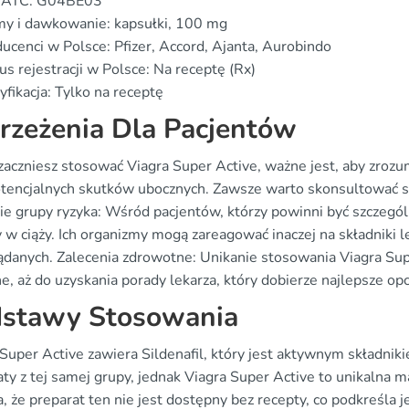
 ATC: G04BE03
my i dawkowanie: kapsułki, 100 mg
ucenci w Polsce: Pfizer, Accord, Ajanta, Aurobindo
us rejestracji w Polsce: Na receptę (Rx)
yfikacja: Tylko na receptę
rzeżenia Dla Pacjentów
zaczniesz stosować Viagra Super Active, ważne jest, aby zroz
otencjalnych skutków ubocznych. Zawsze warto skonsultować si
 grupy ryzyka: Wśród pacjentów, którzy powinni być szczególnie
 w ciąży. Ich organizmy mogą zareagować inaczej na składniki l
ądanych. Zalecenia zdrowotne: Unikanie stosowania Viagra Sup
e, aż do uzyskania porady lekarza, który dobierze najlepsze opc
stawy Stosowania
 Super Active zawiera Sildenafil, który jest aktywnym składni
ty z tej samej grupy, jednak Viagra Super Active to unikalna m
, że preparat ten nie jest dostępny bez recepty, co podkreśla 