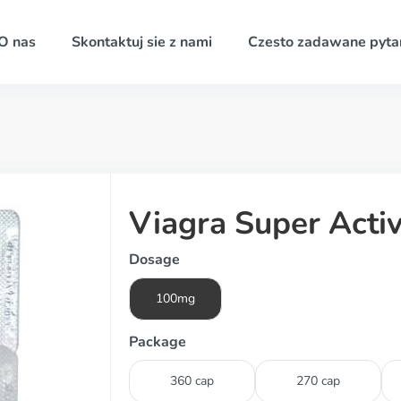
O nas
Skontaktuj sie z nami
Czesto zadawane pyta
Viagra Super Acti
Dosage
100mg
Package
360 cap
270 cap