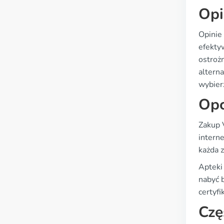
Opi
Opinie
efekty
ostrożn
altern
wybier
Opc
Zakup 
intern
każda 
Apteki
nabyć 
certyfi
Czę