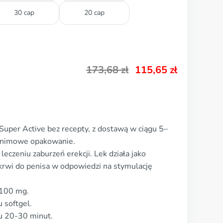
30 cap
20 cap
173,68
zł
115,65
zł
Super Active bez recepty, z dostawą w ciągu 5–
nonimowe opakowanie.
eczeniu zaburzeń erekcji. Lek działa jako
 krwi do penisa w odpowiedzi na stymulację
 100 mg.
 softgel.
gu 20-30 minut.