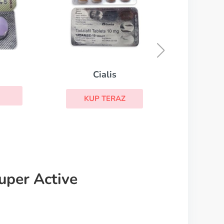
Viagra Gold
Vi
KUP TERAZ
uper Active