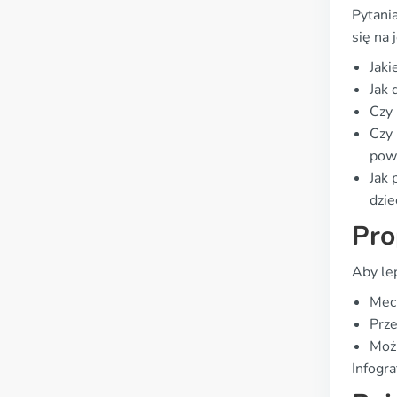
Pytani
się na 
Jaki
Jak 
Czy 
Czy 
powi
Jak
dzie
Pro
Aby lep
Mech
Prze
Możl
Infogra