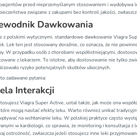
 pacjentów przed nieprzemyślanym stosowaniem i wydobywa lek
pieczeństwa związane z zakupami bez kontroli jakości, zwłaszc
ewodnik Dawkowania
e z polskimi wytycznymi, standardowe dawkowanie Viagra Supe
k. Lek ten jest stosowany doraźnie, co oznacza, że nie powinno
by. W przypadku osób z chorobami współistniejącymi, dostos
towane z lekarzem. To istotne, aby dostosowanie nie tylko zwi
lizowało ryzyko potencjalnych skutków ubocznych.
to zadawane pytania:
ela Interakcji
tosujesz Viagra Super Active, ustal także, jak może ona współd
które mogą nasilać efekty leku. Warto również unikać tradycyjn
pływać na wchłanianie leku. W polskiej praktyce często wystę
nymi w kardiologii, co sprawia, że monitoring i konsultacja z 
j ostrożność, zwłaszcza jeżeli stosujesz inne leki przyjmowane