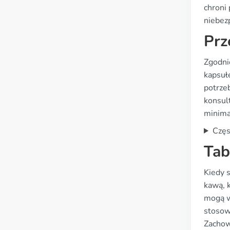
chroni
niebez
Prz
Zgodni
kapsułe
potrze
konsul
minima
Częs
Tab
Kiedy s
kawą, 
mogą w
stosowa
Zachowa