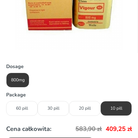
Dosage
800mg
Package
60 pill
30 pill
20 pill
10 pill
Cena całkowita:
583,90
zł
409,25
zł