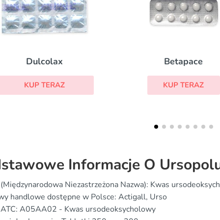
Betapace
Azulfidine
KUP TERAZ
KUP TERAZ
stawowe Informacje O Ursopol
 (Międzynarodowa Niezastrzeżona Nazwa): Kwas ursodeoksyc
y handlowe dostępne w Polsce: Actigall, Urso
 ATC: A05AA02 - Kwas ursodeoksycholowy