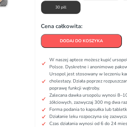
30 pill
Cena całkowita:
DODAJ DO KOSZYKA
W naszej aptece możesz kupić ursopol
Polsce. Dyskretne i anonimowe pakow
Ursopol jest stosowany w leczeniu kam
cholestazy. Działa poprzez rozpuszcza
poprawę funkcji wątroby.
Zalecana dawka ursopolu wynosi 8–10
żółciowych, zazwyczaj 300 mg dwa raz
Forma podania to kapsułka lub tabletk
Działanie leku rozpoczyna się zazwycza
Czas działania wynosi od 6 do 24 mies