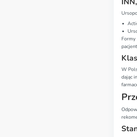
INN
Ursopo
Acti
Urs
Formy 
pacjent
Klas
W Polsc
dając 
farmac
Prz
Odpowi
rekome
Sta