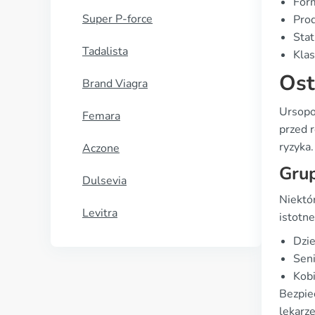
For
Super P-force
Prod
Stat
Tadalista
Klas
Ost
Brand Viagra
Ursopo
Femara
przed r
ryzyka.
Aczone
Gru
Dulsevia
Niektó
Levitra
istotne
Dzie
Seni
Kobi
Bezpie
lekarz