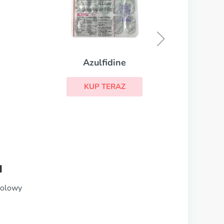
Hytrin
KUP TERAZ
u
holowy