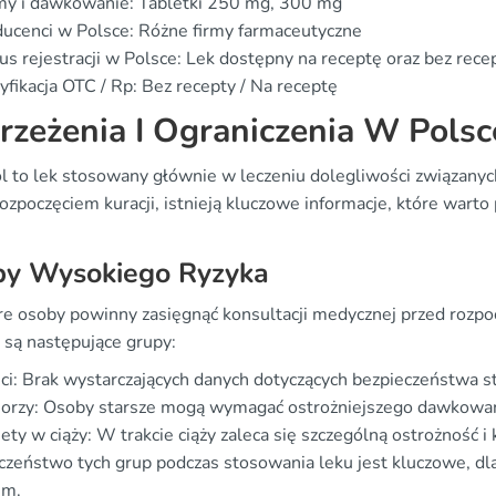
my i dawkowanie: Tabletki 250 mg, 300 mg
ucenci w Polsce: Różne firmy farmaceutyczne
us rejestracji w Polsce: Lek dostępny na receptę oraz bez rece
yfikacja OTC / Rp: Bez recepty / Na receptę
rzeżenia I Ograniczenia W Polsc
l to lek stosowany głównie w leczeniu dolegliwości związanyc
ozpoczęciem kuracji, istnieją kluczowe informacje, które wart
py Wysokiego Ryzyka
re osoby powinny zasięgnąć konsultacji medycznej przed rozp
 są następujące grupy:
ci: Brak wystarczających danych dotyczących bezpieczeństwa s
orzy: Osoby starsze mogą wymagać ostrożniejszego dawkowani
ety w ciąży: W trakcie ciąży zaleca się szczególną ostrożność i
czeństwo tych grup podczas stosowania leku jest kluczowe, dla
em.