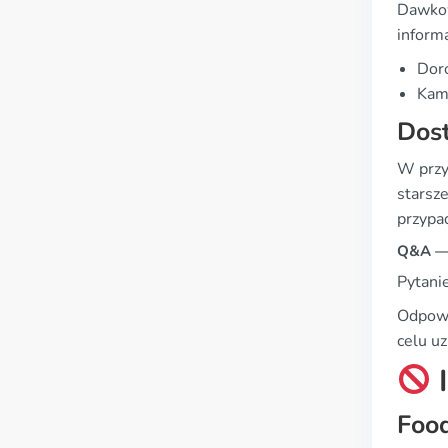
Dawkow
inform
Doro
Kami
Dos
W przy
starsz
przypad
Q&A — 
Pytanie
Odpowie
celu uz
I
Food