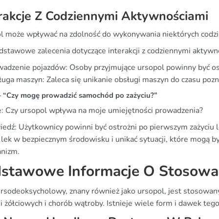
rakcje Z Codziennymi Aktywnościami
l może wpływać na zdolność do wykonywania niektórych codzi
dstawowe zalecenia dotyczące interakcji z codziennymi aktywn
adzenie pojazdów: Osoby przyjmujące ursopol powinny być os
uga maszyn: Zaleca się unikanie obsługi maszyn do czasu poznan
“Czy mogę prowadzić samochód po zażyciu?”
e: Czy ursopol wpływa na moje umiejętności prowadzenia?
edź: Użytkownicy powinni być ostrożni po pierwszym zażyciu l
ć lek w bezpiecznym środowisku i unikać sytuacji, które mogą b
anizm.
stawowe Informacje O Stosowa
rsodeoksycholowy, znany również jako ursopol, jest stosowan
 żółciowych i chorób wątroby. Istnieje wiele form i dawek teg