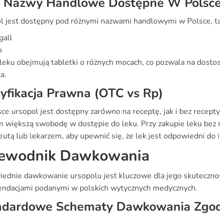
, Nazwy Handlowe Dostępne W Polsc
l jest dostępny pod różnymi nazwami handlowymi w Polsce, ta
gall
o
leku obejmują tabletki o różnych mocach, co pozwala na dosto
a.
yfikacja Prawna (OTC vs Rp)
e ursopol jest dostępny zarówno na receptę, jak i bez recepty.
im większą swobodę w dostępie do leku. Przy zakupie leku bez 
eutą lub lekarzem, aby upewnić się, że lek jest odpowiedni do
ewodnik Dawkowania
ednie dawkowanie ursopolu jest kluczowe dla jego skutecznoś
ndacjami podanymi w polskich wytycznych medycznych.
ndardowe Schematy Dawkowania Zgodn