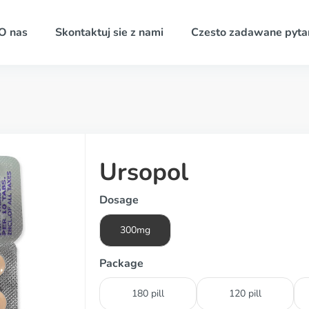
O nas
Skontaktuj sie z nami
Czesto zadawane pyta
Ursopol
Dosage
300mg
Package
180 pill
120 pill