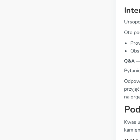
Inte
Ursopo
Oto po
Prow
Obsł
Q&A — 
Pytani
Odpowi
przyją
na org
Pod
Kwas u
kamieni