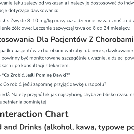
anie leku zależy od wskazania i należy je dostosować do in
acje dotyczące dawkowania:
słe: Zwykle 8-10 mg/kg masy ciała dziennie, w zależności od 
enie żółciowe: Leczenie zazwyczaj trwa od 6 do 24 miesięcy.
tosowania Dla Pacjentów Z Chorobami
padku pacjentów z chorobami wątroby lub nerek, dawkowani
e powinny być monitorowane szczególnie uważnie, a dzieci pow
kach i po konsultacji z lekarzem.
“Co Zrobić, Jeśli Pominę Dawki?”
: Co robić, jeśli zapomnę przyjąć dawkę ursopolu?
dź: Należy przyjąć lek jak najszybciej, chyba że blisko czasu
upełnienia pominiętej.
nteraction Chart
 and Drinks (alkohol, kawa, typowe pol