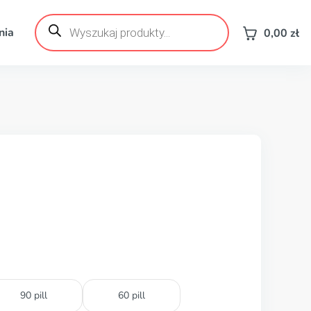
Wyszukiwarka
produktów
nia
0,00
zł
90 pill
60 pill