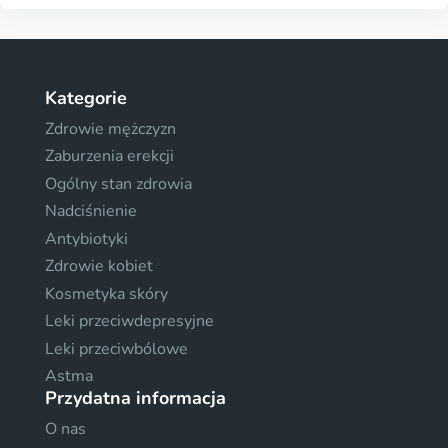
Kategorie
Zdrowie mężczyzn
Zaburzenia erekcji
Ogólny stan zdrowia
Nadciśnienie
Antybiotyki
Zdrowie kobiet
Kosmetyka skóry
Leki przeciwdepresyjne
Leki przeciwbólowe
Astma
Przydatna informacja
O nas