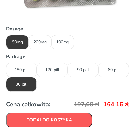
Dosage
50mg
200mg
100mg
Package
180 pill
120 pill
90 pill
60 pill
30 pill
Cena całkowita:
197,00
zł
164,16
zł
DODAJ DO KOSZYKA