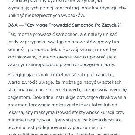
Trandate powinny być ostrożne w sytuacjach
wymagających pełnej koncentracji oraz koordynacji, aby
uniknąć niebezpiecznych wypadków.
Q&A — “Czy Mogę Prowadzić Samochód Po Zażyciu?”
Tak, można prowadzić samochód, ale należy unikać
jazdy w przypadku wystąpienia zawrotów głowy lub
senności po zażyciu leku. Rozwój sytuacji może być
zróżnicowany, dlatego zawsze warto upewnić się o
własnym samopoczuciu przed rozpoczęciem jazdy.
Przeglądając oznaki i możliwość zakupu Trandate,
warto zwrócić uwagę, że można go nabyć w aptekach
stacjonarnych oraz internetowych, co zapewnia wygodę
pacjentom. Dokładne instrukcje dotyczące dawkowania
oraz monitorowania można znaleźć w ulotce lub od
lekarza, aby maksymalizować efektywność kuracji przy
minimalizacji ryzyka. Upewniaj się, że każda decyzja o
leczeniu jest podejmowana w porozumieniu z
wykwalifikowanym specjalistą. Pamiętaj, że zdrowie