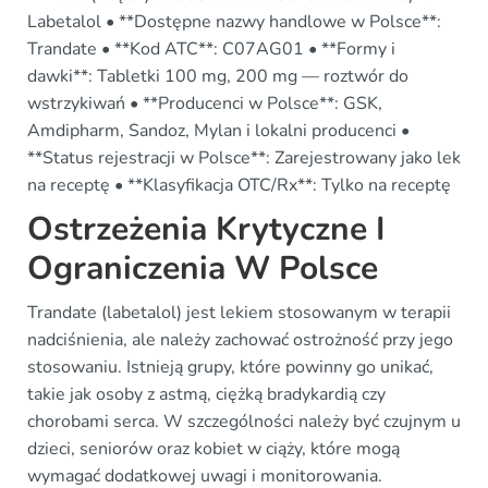
Labetalol • **Dostępne nazwy handlowe w Polsce**:
Trandate • **Kod ATC**: C07AG01 • **Formy i
dawki**: Tabletki 100 mg, 200 mg — roztwór do
wstrzykiwań • **Producenci w Polsce**: GSK,
Amdipharm, Sandoz, Mylan i lokalni producenci •
**Status rejestracji w Polsce**: Zarejestrowany jako lek
na receptę • **Klasyfikacja OTC/Rx**: Tylko na receptę
Ostrzeżenia Krytyczne I
Ograniczenia W Polsce
Trandate (labetalol) jest lekiem stosowanym w terapii
nadciśnienia, ale należy zachować ostrożność przy jego
stosowaniu. Istnieją grupy, które powinny go unikać,
takie jak osoby z astmą, ciężką bradykardią czy
chorobami serca. W szczególności należy być czujnym u
dzieci, seniorów oraz kobiet w ciąży, które mogą
wymagać dodatkowej uwagi i monitorowania.