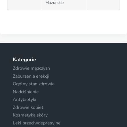
Mazurskie
Kategorie
Zdrowie mężczyzn
Zaburzenia erekcji
Ogólny stan zdrowia
Nadciśnienie
Antybiotyki
Zdrowie kobiet
Kosmetyka skóry
Leki przeciwdepresyjne