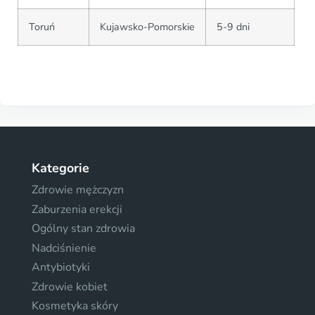
Toruń
Kujawsko-Pomorskie
5-9 dni
Kategorie
Zdrowie mężczyzn
Zaburzenia erekcji
Ogólny stan zdrowia
Nadciśnienie
Antybiotyki
Zdrowie kobiet
Kosmetyka skóry