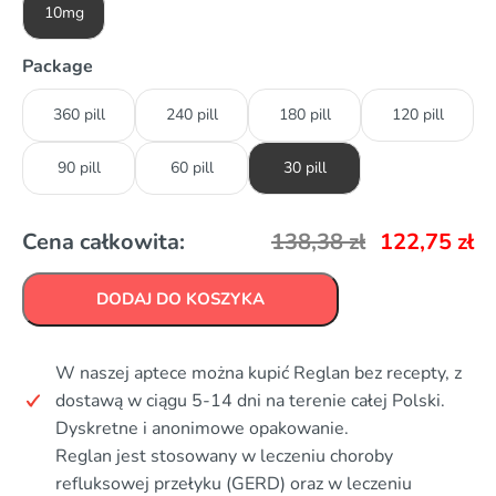
10mg
Package
360 pill
240 pill
180 pill
120 pill
90 pill
60 pill
30 pill
Cena całkowita:
138,38
zł
122,75
zł
DODAJ DO KOSZYKA
W naszej aptece można kupić Reglan bez recepty, z
dostawą w ciągu 5-14 dni na terenie całej Polski.
Dyskretne i anonimowe opakowanie.
Reglan jest stosowany w leczeniu choroby
refluksowej przełyku (GERD) oraz w leczeniu