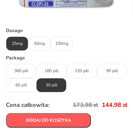
Dosage
25mg
50mg
100mg
Package
360 pill
180 pill
120 pill
90 pill
60 pill
30 pill
Cena całkowita:
173,98
zł
144,98
zł
DODAJ DO KOSZYKA