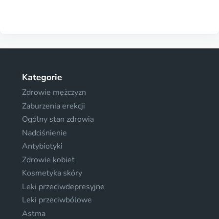
Kategorie
Zdrowie mężczyzn
Zaburzenia erekcji
Ogólny stan zdrowia
Nadciśnienie
Antybiotyki
Zdrowie kobiet
Kosmetyka skóry
Leki przeciwdepresyjne
Leki przeciwbólowe
Astma