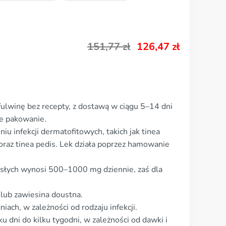
151,77
zł
126,47
zł
ulwinę bez recepty, z dostawą w ciągu 5–14 dni
we pakowanie.
u infekcji dermatofitowych, takich jak tinea
, oraz tinea pedis. Lek działa poprzez hamowanie
słych wynosi 500–1000 mg dziennie, zaś dla
 lub zawiesina doustna.
iach, w zależności od rodzaju infekcji.
ku dni do kilku tygodni, w zależności od dawki i