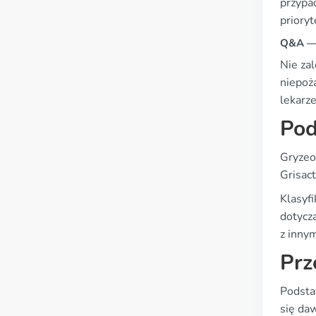
przypa
priory
Q&A — 
Nie za
niepoż
lekarz
Pod
Gryzeo
Grisact
Klasyfi
dotycz
z innym
Prz
Podsta
się da