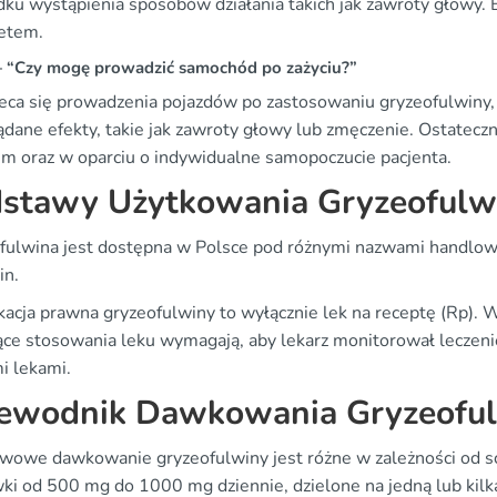
dku wystąpienia sposobów działania takich jak zawroty głowy.
tetem.
“Czy mogę prowadzić samochód po zażyciu?”
leca się prowadzenia pojazdów po zastosowaniu gryzeofulwiny, 
ądane efekty, takie jak zawroty głowy lub zmęczenie. Ostatecz
em oraz w oparciu o indywidualne samopoczucie pacjenta.
stawy Użytkowania Gryzeofulw
fulwina jest dostępna w Polsce pod różnymi nazwami handlowy
in.
kacja prawna gryzeofulwiny to wyłącznie lek na receptę (Rp). W
ące stosowania leku wymagają, aby lekarz monitorował leczenie
i lekami.
ewodnik Dawkowania Gryzeofu
wowe dawkowanie gryzeofulwiny jest różne w zależności od sch
wki od 500 mg do 1000 mg dziennie, dzielone na jedną lub kil