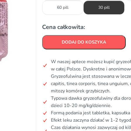
60 pill
30 pill
Cena całkowita:
DODAJ DO KOSZYKA
W naszej aptece możesz kupić gryzeof
w całej Polsce. Dyskretne i anonimo
Gryzeofulwina jest stosowana w leczeni
capitis, tinea corporis, tinea unguium
mitozy komórek grzybiczych.
Typowa dawka gryzeofulwiny dla doro
dzieci 10-20 mg/kg/dziennie.
Formą podania jest tabletka, kapsułka
Efekt leku zaczyna działać w 1-2 tygodn
Czas działania wynosi zazwyczaj od kil