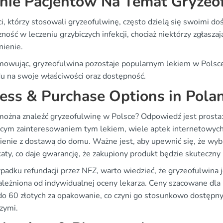
nie Pacjentów Na Temat Gryzeo
i, którzy stosowali gryzeofulwinę, często dzielą się swoimi d
ność w leczeniu grzybiczych infekcji, chociaż niektórzy zgłaszaj
ienie.
owując, gryzeofulwina pozostaje popularnym lekiem w Polsce, 
u na swoje właściwości oraz dostępność.
ess & Purchase Options in Pola
można znaleźć gryzeofulwinę w Polsce? Odpowiedź jest prosta:
ącym zainteresowaniem tym lekiem, wiele aptek internetowych
enie z dostawą do domu. Ważne jest, aby upewnić się, że wybi
katy, co daje gwarancję, że zakupiony produkt będzie skuteczny 
adku refundacji przez NFZ, warto wiedzieć, że gryzeofulwina j
zależniona od indywidualnej oceny lekarza. Ceny szacowane dla
do 60 złotych za opakowanie, co czyni go stosunkowo dostępn
zymi.