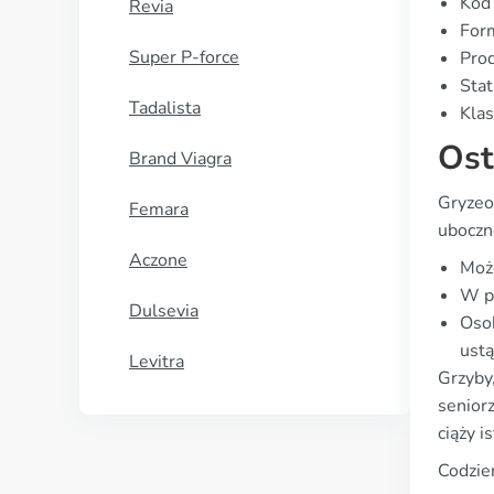
Kod
Revia
Form
Super P-force
Pro
Stat
Tadalista
Klas
Ost
Brand Viagra
Gryzeof
Femara
uboczne
Aczone
Może
W pr
Dulsevia
Osob
ustą
Levitra
Grzyby,
senior
ciąży i
Codzie