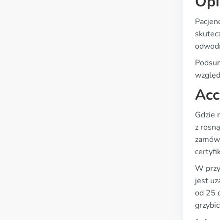
Opi
Pacjenc
skutecz
odwodn
Podsum
względ
Acc
Gdzie 
z rosn
zamówi
certyfi
W przyp
jest u
od 25 
grzybic