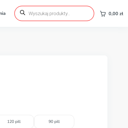
Wyszukiwarka
produktów
nia
0,00
zł
120 pill
90 pill