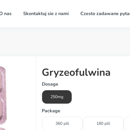
O nas
Skontaktuj sie z nami
Czesto zadawane pyta
Gryzeofulwina
Dosage
250mg
Package
360 pill
180 pill