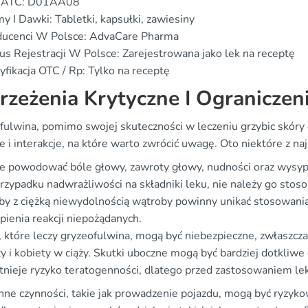
 ATC: D01AA08
y I Dawki: Tabletki, kapsułki, zawiesiny
ducenci W Polsce: AdvaCare Pharma
us Rejestracji W Polsce: Zarejestrowana jako lek na receptę
yfikacja OTC / Rp: Tylko na receptę
rzeżenia Krytyczne I Ograniczen
ulwina, pomimo swojej skuteczności w leczeniu grzybic skóry o
 i interakcje, na które warto zwrócić uwagę. Oto niektóre z na
 powodować bóle głowy, zawroty głowy, nudności oraz wysyp
zypadku nadwrażliwości na składniki leku, nie należy go stos
y z ciężką niewydolnością wątroby powinny unikać stosowania
pienia reakcji niepożądanych.
 które leczy gryzeofulwina, mogą być niebezpieczne, zwłaszcza 
zy i kobiety w ciąży. Skutki uboczne mogą być bardziej dotkliw
stnieje ryzyko teratogenności, dlatego przed zastosowaniem lek
nne czynności, takie jak prowadzenie pojazdu, mogą być ryzyko