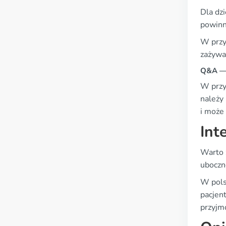
Dla dzi
powinn
W przyp
zażywa
Q&A — 
W przyp
należy
i może
Int
Warto 
uboczn
W pols
pacjen
przyjm