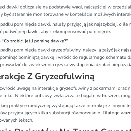
eci dawki oblicza się na podstawie wagi, najczęściej w przedzi
y być starannie monitorowane w kontekście możliwych interakc
adku pominięcia dawki, należy przyjąć ją jak najszybciej, o ile 
ć podwójnej dawki, aby zrekompensować pominięcie.
“Co zrobić, jeśli pominę dawkę?”
adku pominięcia dawki gryzeofulwiny, należy ją zażyć jak najszyb
 pominąć pominiętą dawkę i wrócić do regularnego schematu 
 prowadzić do zwiększenia ryzyka wystąpienia działań niepożąd
erakcje Z Gryzeofulwiną
zwrócić uwagę na interakcje gryzeofulwiny z pokarmami oraz na
e leku. Niektóre potrawy, zwłaszcza te bogate w tłuszcze, mog
kiej praktyce medycznej występują także interakcje z innymi l
tów przyjmujących kilka substancji równocześnie. Dlatego ważn
owanych lekach.