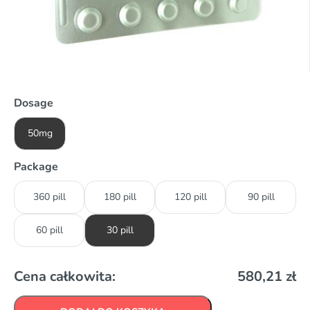
Dosage
50mg
Package
360 pill
180 pill
120 pill
90 pill
60 pill
30 pill
Cena całkowita:
580,21
zł