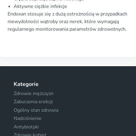
Aktywne ciężkie infekcje
Endoxan stosuje się z dużą ostrożnością w przypadkach
niewydolności wątroby oraz nerek, które wymagają
regularnego monitorowania parametrów zdrowotnych.
Kategorie
Zdrowie mężczyzn
Zaburzenia erekcji
Ogólny stan zdrowia
Nadciśnienie
Antybiotyki
Zdrowie kobiet