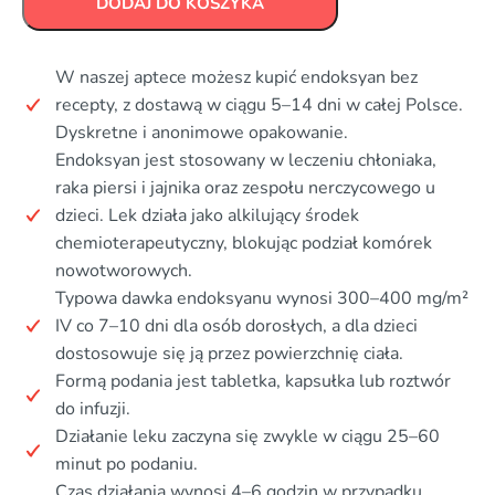
DODAJ DO KOSZYKA
W naszej aptece możesz kupić endoksyan bez
recepty, z dostawą w ciągu 5–14 dni w całej Polsce.
Dyskretne i anonimowe opakowanie.
Endoksyan jest stosowany w leczeniu chłoniaka,
raka piersi i jajnika oraz zespołu nerczycowego u
dzieci. Lek działa jako alkilujący środek
chemioterapeutyczny, blokując podział komórek
nowotworowych.
Typowa dawka endoksyanu wynosi 300–400 mg/m²
IV co 7–10 dni dla osób dorosłych, a dla dzieci
dostosowuje się ją przez powierzchnię ciała.
Formą podania jest tabletka, kapsułka lub roztwór
do infuzji.
Działanie leku zaczyna się zwykle w ciągu 25–60
minut po podaniu.
Czas działania wynosi 4–6 godzin w przypadku