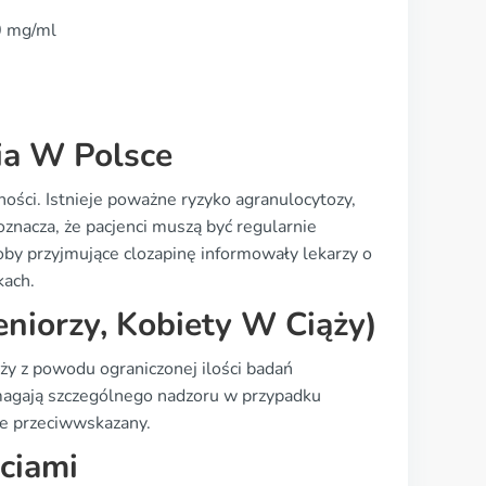
0 mg/ml
ia W Polsce
ości. Istnieje poważne ryzyko agranulocytozy,
oznacza, że pacjenci muszą być regularnie
by przyjmujące clozapinę informowały lekarzy o
kach.
niorzy, Kobiety W Ciąży)
iąży z powodu ograniczonej ilości badań
ymagają szczególnego nadzoru w przypadku
ie przeciwwskazany.
ciami