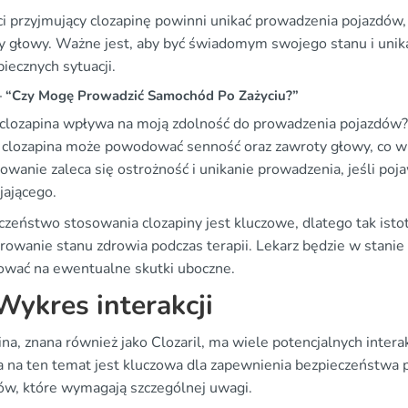
ci przyjmujący clozapinę powinni unikać prowadzenia pojazdó
y głowy. Ważne jest, aby być świadomym swojego stanu i unika
iecznych sytuacji.
“Czy Mogę Prowadzić Samochód Po Zażyciu?”
 clozapina wpływa na moją zdolność do prowadzenia pojazdów?
, clozapina może powodować senność oraz zawroty głowy, co w
wanie zaleca się ostrożność i unikanie prowadzenia, jeśli pojaw
jającego.
zeństwo stosowania clozapiny jest kluczowe, dlatego tak istot
rowanie stanu zdrowia podczas terapii. Lekarz będzie w stan
ować na ewentualne skutki uboczne.
ykres interakcji
na, znana również jako Clozaril, ma wiele potencjalnych intera
 na ten temat jest kluczowa dla zapewnienia bezpieczeństwa pa
ów, które wymagają szczególnej uwagi.