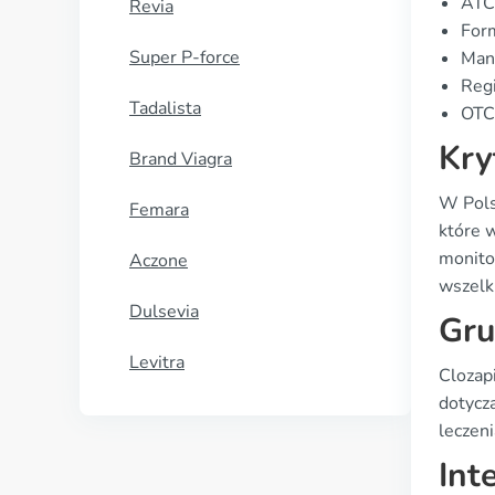
ATC
Revia
Form
Super P-force
Manu
Regi
Tadalista
OTC 
Kry
Brand Viagra
W Pols
Femara
które w
monito
Aczone
wszelk
Dulsevia
Gru
Levitra
Clozapi
dotycz
leczen
Int