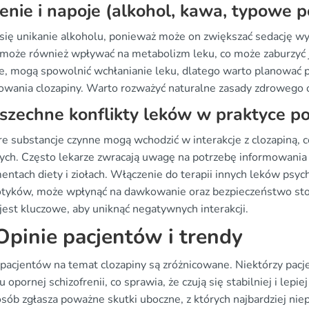
enie i napoje (alkohol, kawa, typowe po
 się unikanie alkoholu, ponieważ może on zwiększać sedację wy
 może również wpływać na metabolizm leku, co może zaburzyć j
ze, mogą spowolnić wchłanianie leku, dlatego warto planować po
owania clozapiny. Warto rozważyć naturalne zasady zdrowego o
zechne konflikty leków w praktyce po
re substancje czynne mogą wchodzić w interakcje z clozapiną
ych. Często lekarze zwracają uwagę na potrzebę informowania
entach diety i ziołach. Włączenie do terapii innych leków psyc
otyków, może wpłynąć na dawkowanie oraz bezpieczeństwo st
 jest kluczowe, aby uniknąć negatywnych interakcji.
pinie pacjentów i trendy
 pacjentów na temat clozapiny są zróżnicowane. Niektórzy pacj
u opornej schizofrenii, co sprawia, że czują się stabilniej i lepie
sób zgłasza poważne skutki uboczne, z których najbardziej nie