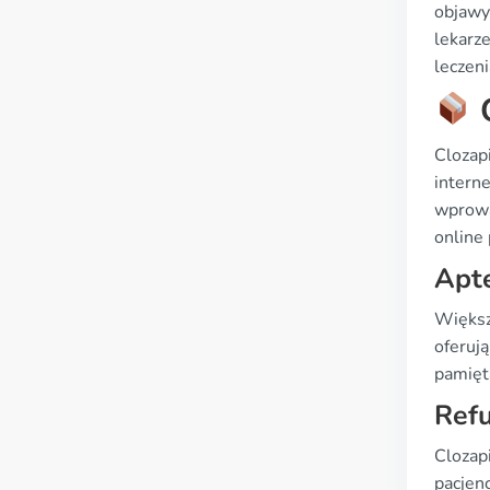
objawy 
lekarz
leczeni
O
Clozapi
interne
wprowa
online
Apte
Większ
oferuj
pamięt
Refu
Clozapi
pacjen