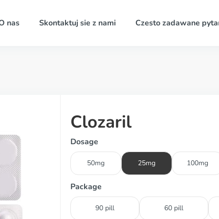
O nas
Skontaktuj sie z nami
Czesto zadawane pyta
Clozaril
Dosage
50mg
25mg
100mg
Package
90 pill
60 pill