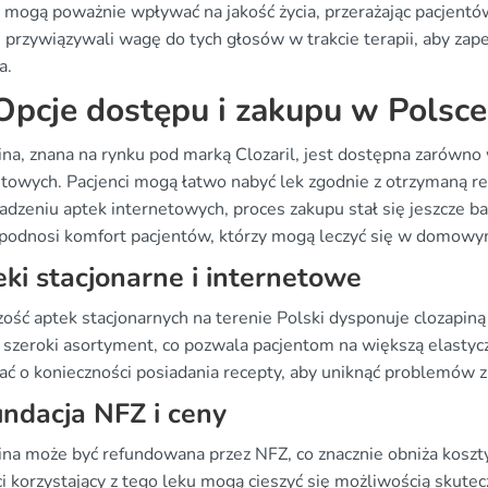
mogą poważnie wpływać na jakość życia, przerażając pacjentów 
e przywiązywali wagę do tych głosów w trakcie terapii, aby za
a.
pcje dostępu i zakupu w Polsce
na, znana na rynku pod marką Clozaril, jest dostępna zarówno 
towych. Pacjenci mogą łatwo nabyć lek zgodnie z otrzymaną rec
dzeniu aptek internetowych, proces zakupu stał się jeszcze b
 podnosi komfort pacjentów, którzy mogą leczyć się w domowym
ki stacjonarne i internetowe
ość aptek stacjonarnych na terenie Polski dysponuje clozapin
ą szeroki asortyment, co pozwala pacjentom na większą elastycz
ać o konieczności posiadania recepty, aby uniknąć problemów 
ndacja NFZ i ceny
na może być refundowana przez NFZ, co znacznie obniża koszty 
ci korzystający z tego leku mogą cieszyć się możliwością skute