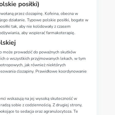
lskie posiłki)
wołaną przez clozapinę. Kofeina, obecna w
ego działanie. Typowe polskie posiłki, bogate w
siłki tak, aby nie kolidowały z czasem
dżywiania, aby wspierać farmakoterapię.
lskiej
, co może prowadzić do poważnych skutków
 ich o wszystkich przyjmowanych lekach, w tym
hotropowych, jak również niektórych
osowania clozapiny. Prawidłowe koordynowanie
enci wskazują na jej wysoką skuteczność w
j radzą sobie z codziennością. Z drugiej strony,
pokojące to sedacja oraz agranulocytoza. Te