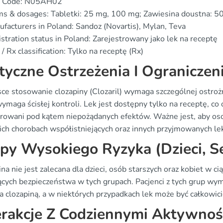
 Code: N05AH02
s & dosages: Tabletki: 25 mg, 100 mg; Zawiesina doustna: 5
facturers in Poland: Sandoz (Novartis), Mylan, Teva
stration status in Poland: Zarejestrowany jako lek na receptę
/ Rx classification: Tylko na receptę (Rx)
tyczne Ostrzeżenia I Ograniczen
ce stosowanie clozapiny (Clozaril) wymaga szczególnej ostrożn
ymaga ścisłej kontroli. Lek jest dostępny tylko na receptę, co 
rowani pod kątem niepożądanych efektów. Ważne jest, aby oso
ich chorobach współistniejących oraz innych przyjmowanych le
py Wysokiego Ryzyka (Dzieci, Se
na nie jest zalecana dla dzieci, osób starszych oraz kobiet w c
ących bezpieczeństwa w tych grupach. Pacjenci z tych grup w
ia clozapiną, a w niektórych przypadkach lek może być całkowic
erakcje Z Codziennymi Aktywnoś