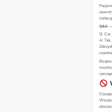
Pacjen
zawrot
niebezp
Q&A — 
Q: Czy
A: Tak
Zdecydo
uspoka
Bezpiec
monito
zareag
W
Clozapi
Wiedza
obszar