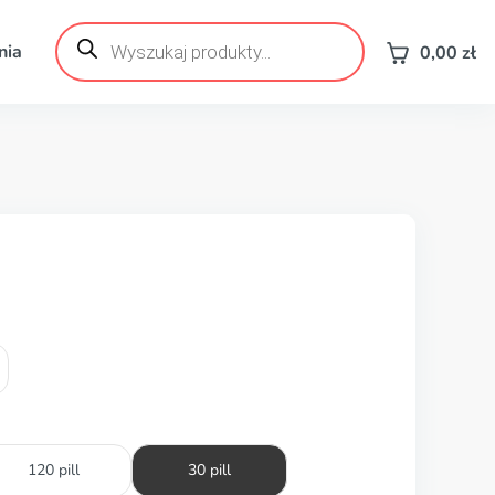
Wyszukiwarka
produktów
nia
0,00
zł
120 pill
30 pill