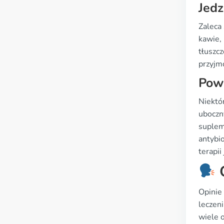
Jedz
Zaleca
kawie,
tłuszc
przyjm
Pows
Niektó
uboczn
suplem
antybi
terapii
O
Opinie
leczeni
wiele o