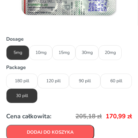
Dosage
5mg
10mg
15mg
30mg
20mg
Package
180 pill
120 pill
90 pill
60 pill
30 pill
Cena całkowita:
205,18
zł
170,99
zł
DODAJ DO KOSZYKA