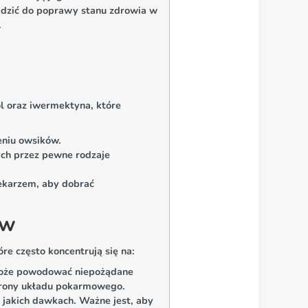
adzić do poprawy stanu zdrowia w
.
l oraz iwermektyna, które
:
eniu owsików.
ych przez pewne rodzaje
lekarzem, aby dobrać
ów
e często koncentrują się na:
 może powodować niepożądane
strony układu pokarmowego.
 jakich dawkach. Ważne jest, aby