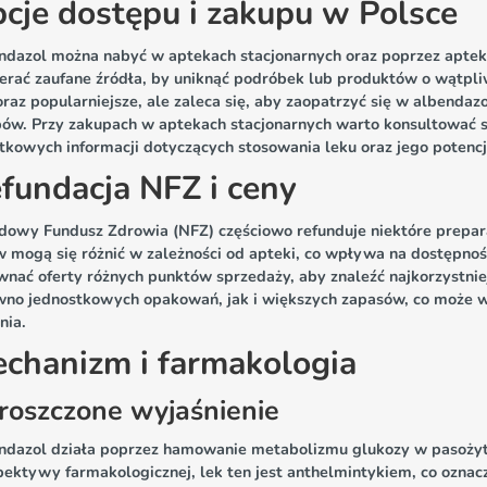
cje dostępu i zakupu w Polsce
ndazol można nabyć w aptekach stacjonarnych oraz poprzez apteki
rać zaufane źródła, by uniknąć podróbek lub produktów o wątpliwe
oraz popularniejsze, ale zaleca się, aby zaopatrzyć się w albenda
pów. Przy zakupach w aptekach stacjonarnych warto konsultować s
kowych informacji dotyczących stosowania leku oraz jego potencja
fundacja NFZ i ceny
dowy Fundusz Zdrowia (NFZ) częściowo refunduje niektóre prepar
w mogą się różnić w zależności od apteki, co wpływa na dostępnoś
wnać oferty różnych punktów sprzedaży, aby znaleźć najkorzystnie
wno jednostkowych opakowań, jak i większych zapasów, co może w
nia.
chanizm i farmakologia
roszczone wyjaśnienie
ndazol działa poprzez hamowanie metabolizmu glukozy w pasożytac
ektywy farmakologicznej, lek ten jest anthelmintykiem, co oznacz