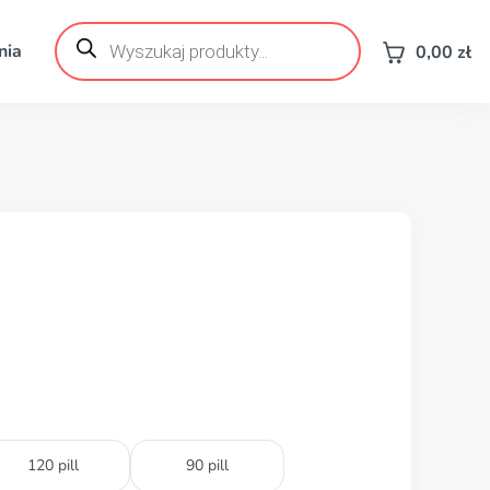
Wyszukiwarka
produktów
nia
0,00
zł
120 pill
90 pill