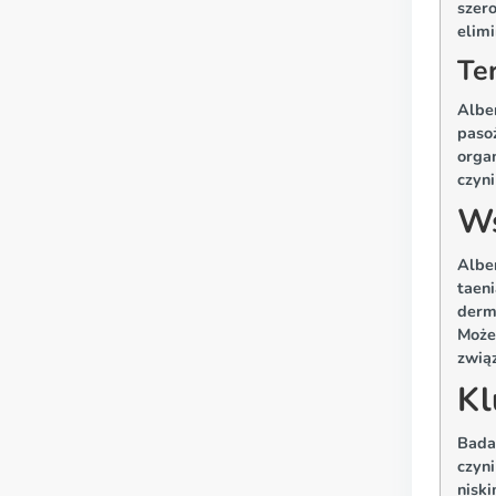
szero
elimi
Te
Alben
pasoż
organ
czyn
Ws
Alben
taeni
derma
Może
zwią
Kl
Badan
czyni
nisk