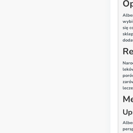
Op
Albe
wybie
się c
skle
dodat
Re
Naro
lekó
poró
zaró
lecze
Me
Up
Albe
persp