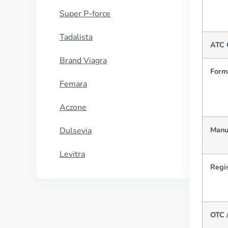
Super P-force
Tadalista
ATC 
Brand Viagra
Form
Femara
Aczone
Manu
Dulsevia
Levitra
Regis
OTC /