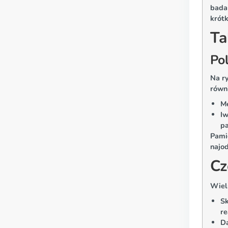
bada
krótk
Ta
Po
Na r
równ
Me
Iw
p
Pami
najod
Cz
Wielu
Sk
re
Da