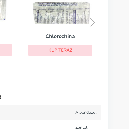
Rheumatrex
KUP TERAZ
e
Albendazol
Zentel,