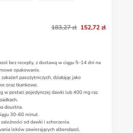
183,27
zł
152,72
zł
zol bez recepty, z dostawą w ciągu 5–14 dni na
onimowe opakowanie.
zakażeń pasożytniczych, działając jako
owe oraz tkankowe.
g w postaci pojedynczej dawki lub 400 mg raz
ypadkach.
na doustna.
 ciągu 30-60 minut.
zależności od dawki i schorzenia.
ania leków zawierających albendazol.