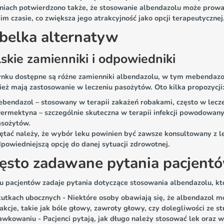
niach potwierdzono także, że stosowanie albendazolu może prow
im czasie, co zwiększa jego atrakcyjność jako opcji terapeutycznej
belka alternatyw
lskie zamienniki i odpowiedniki
ynku dostępne są różne zamienniki albendazolu, w tym mebendazo
ież mają zastosowanie w leczeniu pasożytów. Oto kilka propozycji
bendazol – stosowany w terapii zakażeń robakami, często w lecz
ermektyna – szczególnie skuteczna w terapii infekcji powodowan
asożytów.
ętać należy, że wybór leku powinien być zawsze konsultowany z 
powiedniejszą opcję do danej sytuacji zdrowotnej.
ęsto zadawane pytania pacjent
 pacjentów zadaje pytania dotyczące stosowania albendazolu, któr
utkach ubocznych - Niektóre osoby obawiają się, że albendazol
akcje, takie jak bóle głowy, zawroty głowy, czy dolegliwości ze 
wkowaniu - Pacjenci pytają, jak długo należy stosować lek oraz w