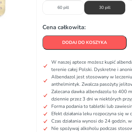
60 pill
30 pill
Cena całkowita:
DODAJ DO KOSZYKA
W naszej aptece możesz kupić albenda
terenie całej Polski. Dyskretne i an
Albendazol jest stosowany w leczeniu 
anthelmintyk. Zwalcza pasożyty jelit
Zalecana dawka albendazolu to 400 m
dziennie przez 3 dni w niektórych prz
Forma podania to tabletki lub zawiesi
Efekt działania leku rozpoczyna się w
Czas działania wynosi do 24 godzin, w 
Nie spożywaj alkoholu podczas stosow