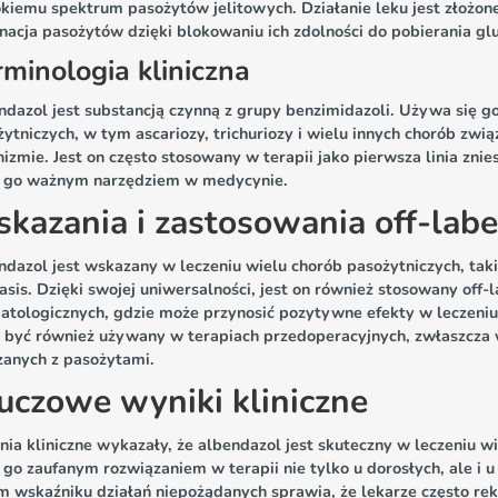
kiemu spektrum pasożytów jelitowych. Działanie leku jest złożone
nacja pasożytów dzięki blokowaniu ich zdolności do pobierania gl
rminologia kliniczna
dazol jest substancją czynną z grupy benzimidazoli. Używa się go
ytniczych, w tym ascariozy, trichuriozy i wielu innych chorób zw
izmie. Jest on często stosowany w terapii jako pierwsza linia znie
i go ważnym narzędziem w medycynie.
kazania i zastosowania off-labe
dazol jest wskazany w leczeniu wielu chorób pasożytniczych, takic
asis. Dzięki swojej uniwersalności, jest on również stosowany off
tologicznych, gdzie może przynosić pozytywne efekty w leczeniu n
 być również używany w terapiach przedoperacyjnych, zwłaszcza 
zanych z pasożytami.
uczowe wyniki kliniczne
ia kliniczne wykazały, że albendazol jest skuteczny w leczeniu wi
 go zaufanym rozwiązaniem w terapii nie tylko u dorosłych, ale i u
im wskaźniku działań niepożądanych sprawia, że lekarze często r