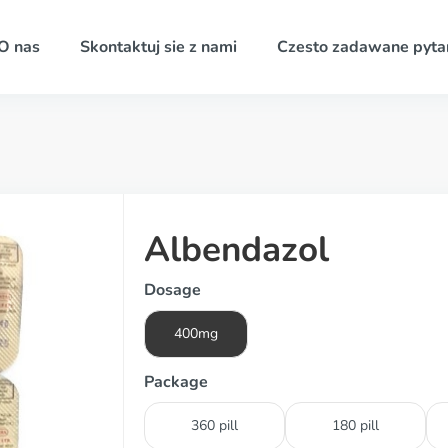
O nas
Skontaktuj sie z nami
Czesto zadawane pyta
Albendazol
Dosage
400mg
Package
360 pill
180 pill