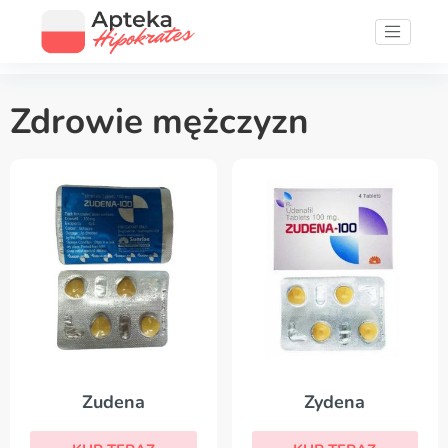
Zdrowie mężczyzn
Zydena
Zudena