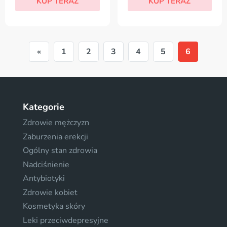
KUP TERAZ
KUP TERAZ
«
1
2
3
4
5
6
Kategorie
Zdrowie mężczyzn
Zaburzenia erekcji
Ogólny stan zdrowia
Nadciśnienie
Antybiotyki
Zdrowie kobiet
Kosmetyka skóry
Leki przeciwdepresyjne