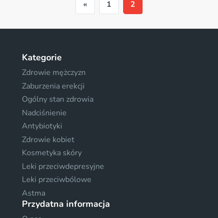
«
1
2
Kategorie
Zdrowie mężczyzn
Zaburzenia erekcji
Ogólny stan zdrowia
Nadciśnienie
Antybiotyki
Zdrowie kobiet
Kosmetyka skóry
Leki przeciwdepresyjne
Leki przeciwbólowe
Astma
Przydatna informacja