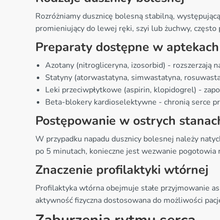
Rozróżniamy dusznicę bolesną stabilną, występującą
promieniujący do lewej ręki, szyi lub żuchwy, często
Preparaty dostępne w aptekach
Azotany (nitrogliceryna, izosorbid) - rozszerzają
Statyny (atorwastatyna, simwastatyna, rosuwastat
Leki przeciwpłytkowe (aspirin, klopidogrel) - za
Beta-blokery kardioselektywne - chronią serce p
Postępowanie w ostrych stanac
W przypadku napadu dusznicy bolesnej należy natychm
po 5 minutach, konieczne jest wezwanie pogotowia
Znaczenie profilaktyki wtórnej
Profilaktyka wtórna obejmuje stałe przyjmowanie asp
aktywność fizyczna dostosowana do możliwości pacje