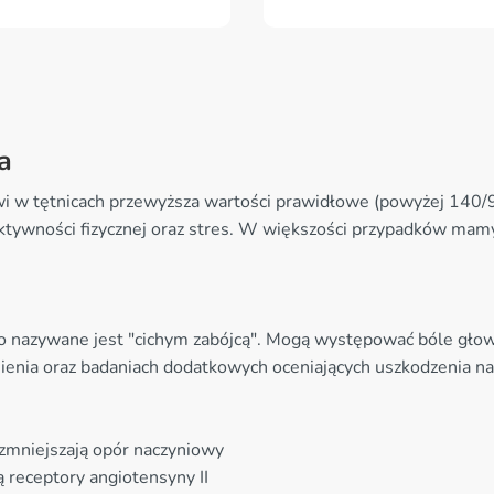
a
krwi w tętnicach przewyższa wartości prawidłowe (powyżej 14
 aktywności fizycznej oraz stres. W większości przypadków mam
o nazywane jest "cichym zabójcą". Mogą występować bóle głow
nienia oraz badaniach dodatkowych oceniających uszkodzenia 
 - zmniejszają opór naczyniowy
ją receptory angiotensyny II