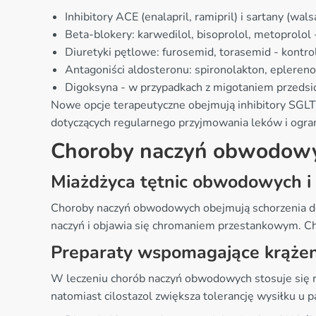
Inhibitory ACE (enalapril, ramipril) i sartany (wa
Beta-blokery: karwedilol, bisoprolol, metoprolol
Diuretyki pętlowe: furosemid, torasemid - kontr
Antagoniści aldosteronu: spironolakton, eplere
Digoksyna - w przypadkach z migotaniem przeds
Nowe opcje terapeutyczne obejmują inhibitory SGLT2 
dotyczących regularnego przyjmowania leków i ograni
Choroby naczyń obwodow
Miażdżyca tętnic obwodowych i 
Choroby naczyń obwodowych obejmują schorzenia dot
naczyń i objawia się chromaniem przestankowym. Cho
Preparaty wspomagające krążen
W leczeniu chorób naczyń obwodowych stosuje się r
natomiast cilostazol zwiększa tolerancję wysiłku u 