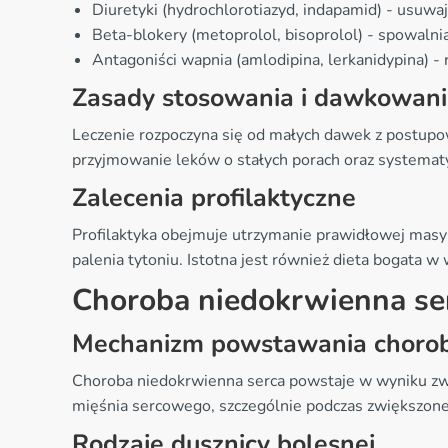
Diuretyki (hydrochlorotiazyd, indapamid) - usuw
Beta-blokery (metoprolol, bisoprolol) - spowalni
Antagoniści wapnia (amlodipina, lerkanidypina) - 
Zasady stosowania i dawkowan
Leczenie rozpoczyna się od małych dawek z postupow
przyjmowanie leków o stałych porach oraz systematy
Zalecenia profilaktyczne
Profilaktyka obejmuje utrzymanie prawidłowej masy ci
palenia tytoniu. Istotna jest również dieta bogata w
Choroba niedokrwienna se
Mechanizm powstawania choro
Choroba niedokrwienna serca powstaje w wyniku zwę
mięśnia sercowego, szczególnie podczas zwiększone
Rodzaje dusznicy bolesnej