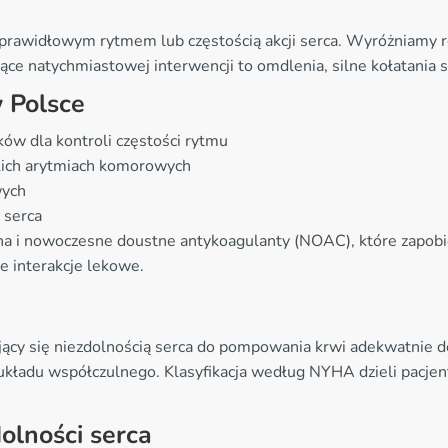
eprawidłowym rytmem lub częstością akcji serca. Wyróżniamy ró
e natychmiastowej interwencji to omdlenia, silne kołatania se
 Polsce
ów dla kontroli częstości rytmu
kich arytmiach komorowych
wych
 serca
ryna i nowoczesne doustne antykoagulanty (NOAC), które zapo
e interakcje lekowe.
ujący się niezdolnością serca do pompowania krwi adekwatnie d
układu współczulnego. Klasyfikacja według NYHA dzieli pacjent
olności serca