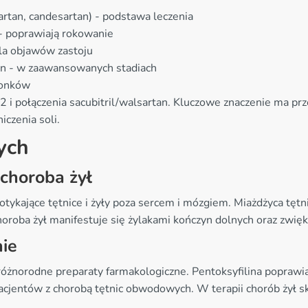
lsartan, candesartan) - podstawa leczenia
 - poprawiają rokowanie
ola objawów zastoju
non - w zaawansowanych stadiach
ionków
i połączenia sacubitril/walsartan. Kluczowe znaczenie ma prze
czenia soli.
ych
choroba żył
ykające tętnice i żyły poza sercem i mózgiem. Miażdżyca tęt
roba żył manifestuje się żylakami kończyn dolnych oraz zwięk
ie
óżnorodne preparaty farmakologiczne. Pentoksyfilina popraw
pacjentów z chorobą tętnic obwodowych. W terapii chorób żył s