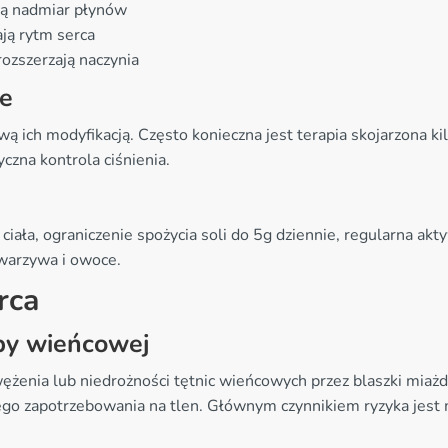
ają nadmiar płynów
ają rytm serca
rozszerzają naczynia
ie
ą ich modyfikacją. Często konieczna jest terapia skojarzona k
czna kontrola ciśnienia.
ała, ograniczenie spożycia soli do 5g dziennie, regularna akty
 warzywa i owoce.
rca
by wieńcowej
żenia lub niedrożności tętnic wieńcowych przez blaszki miaż
go zapotrzebowania na tlen. Głównym czynnikiem ryzyka jest m