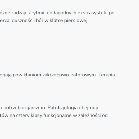
żne rodzaje arytmii, od łagodnych ekstrasystolii po
rca, duszność i ból w klatce piersiowej.
biegają powikłaniom zakrzepowo-zatorowym. Terapia
o potrzeb organizmu. Patofizjologia obejmuje
ów na cztery klasy funkcjonalne w zależności od