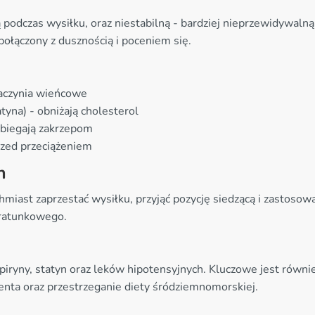
 podczas wysiłku, oraz niestabilną - bardziej nieprzewidywal
 połączony z dusznością i poceniem się.
 naczynia wieńcowe
yna) - obniżają cholesterol
pobiegają zakrzepom
rzed przeciążeniem
h
iast zaprzestać wysiłku, przyjąć pozycję siedzącą i zastosować
 ratunkowego.
iryny, statyn oraz leków hipotensyjnych. Kluczowe jest również
nta oraz przestrzeganie diety śródziemnomorskiej.