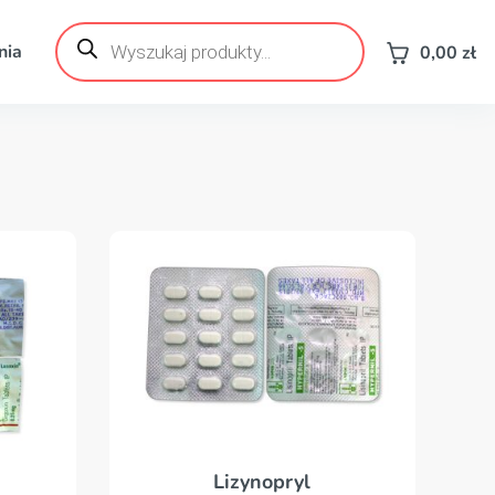
Wyszukiwarka
produktów
nia
0,00
zł
Lizynopryl