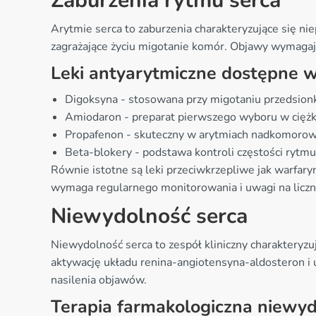
Zaburzenia rytmu serca
Arytmie serca to zaburzenia charakteryzujące się ni
zagrażające życiu migotanie komór. Objawy wymagając
Leki antyarytmiczne dostępne w
Digoksyna - stosowana przy migotaniu przedsionk
Amiodaron - preparat pierwszego wyboru w cięż
Propafenon - skuteczny w arytmiach nadkomoro
Beta-blokery - podstawa kontroli częstości rytmu
Równie istotne są leki przeciwkrzepliwe jak warfa
wymaga regularnego monitorowania i uwagi na liczn
Niewydolność serca
Niewydolność serca to zespół kliniczny charakteryz
aktywację układu renina-angiotensyna-aldosteron i 
nasilenia objawów.
Terapia farmakologiczna niewyd